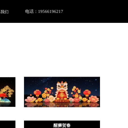
电话：
19566196217
系我们
醒狮贺春