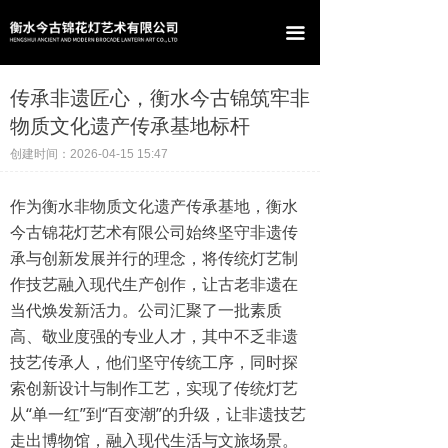
首页
끀
关于我们
传承非遗匠心，衡水今古锦筑牢非
产品中心
物质文化遗产传承基地标杆
创建时间：
案例展示
2026-04-15
15:47
新闻资讯
作为衡水非物质文化遗产传承基地，衡水
今古锦花灯艺术有限公司始终坚守非遗传
联系我们
承与创新发展并行的理念，将传统灯艺制
作技艺融入现代生产创作，让古老非遗在
当代焕发新活力。公司汇聚了一批素质
高、敬业度强的专业人才，其中不乏非遗
技艺传承人，他们坚守传统工序，同时探
索创新设计与制作工艺，实现了传统灯艺
从“单一红”到“百变潮”的升级，让非遗技艺
走出博物馆，融入现代生活与文旅场景。