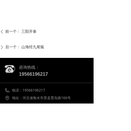
前一个：
三阳开泰
ꄴ
后一个：
山海经九尾狐
ꄲ
咨询热线：
19566196217
电话：
19566196217
地址：
河北省衡水市景县贾岛路166号