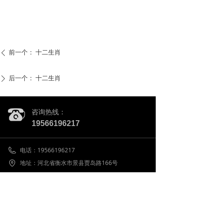
前一个：
十二生肖
ꄴ
后一个：
十二生肖
ꄲ
咨询热线：
19566196217
电话：
19566196217
地址：
河北省衡水市景县贾岛路166号