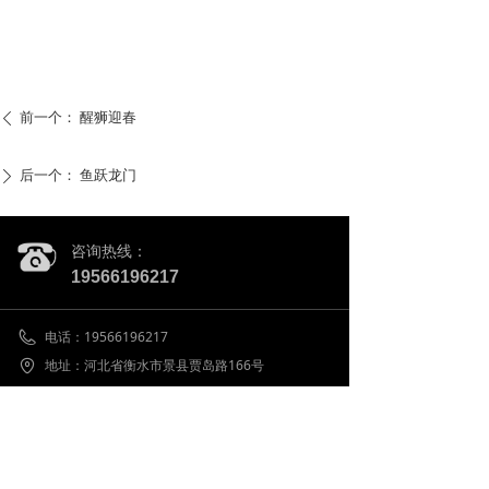
前一个：
醒狮迎春
ꄴ
后一个：
鱼跃龙门
ꄲ
咨询热线：
19566196217
电话：
19566196217
地址：
河北省衡水市景县贾岛路166号