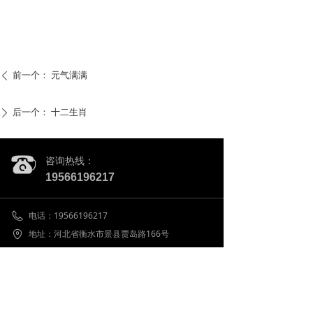
前一个：
元气满满
ꄴ
后一个：
十二生肖
ꄲ
咨询热线：
19566196217
电话：
19566196217
地址：
河北省衡水市景县贾岛路166号